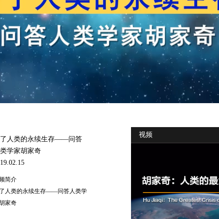
视频
了人类的永续生存——问答
类学家胡家奇
19.02.15
频简介
了人类的永续生存——问答人类学
胡家奇