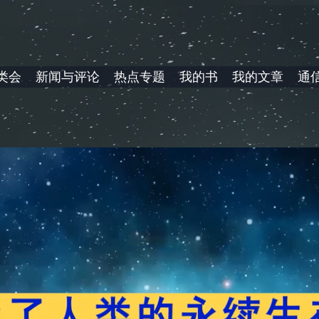
类会
新闻与评论
热点专题
我的书
我的文章
通