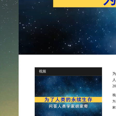
视频
为
人
20
视
为
家