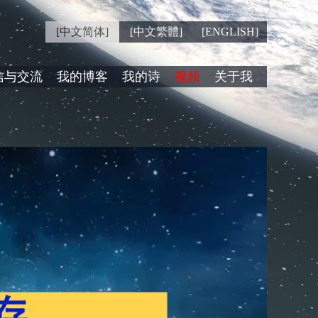
[中文简体]
[中文繁體]
[ENGLISH]
信与交流
我的博客
我的诗
视频
关于我