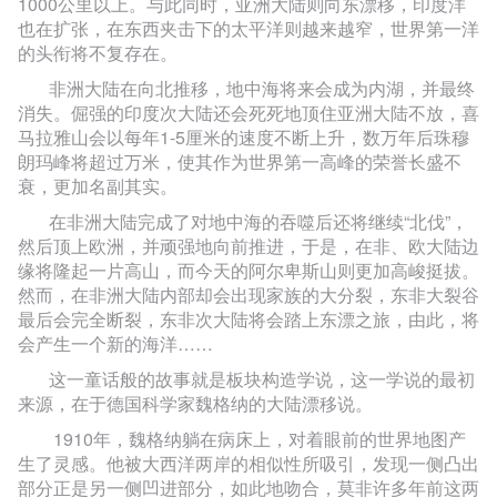
1000公里以上。与此同时，亚洲大陆则向东漂移，印度洋
也在扩张，在东西夹击下的太平洋则越来越窄，世界第一洋
的头衔将不复存在。
非洲大陆在向北推移，地中海将来会成为内湖，并最终
消失。倔强的印度次大陆还会死死地顶住亚洲大陆不放，喜
马拉雅山会以每年1-5厘米的速度不断上升，数万年后珠穆
朗玛峰将超过万米，使其作为世界第一高峰的荣誉长盛不
衰，更加名副其实。
在非洲大陆完成了对地中海的吞噬后还将继续“北伐”，
然后顶上欧洲，并顽强地向前推进，于是，在非、欧大陆边
缘将隆起一片高山，而今天的阿尔卑斯山则更加高峻挺拔。
然而，在非洲大陆内部却会出现家族的大分裂，东非大裂谷
最后会完全断裂，东非次大陆将会踏上东漂之旅，由此，将
会产生一个新的海洋……
这一童话般的故事就是板块构造学说，这一学说的最初
来源，在于德国科学家魏格纳的大陆漂移说。
1910
年，魏格纳躺在病床上，对着眼前的世界地图产
生了灵感。他被大西洋两岸的相似性所吸引，发现一侧凸出
部分正是另一侧凹进部分，如此地吻合，莫非许多年前这两