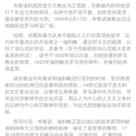
布鲁诺的思想使天主教会为之震怒，宗教裁判所对他进
行了长达七年的审讯，在狱中他不屈不挠，始终坚持真理，
最后被宣布判处火刑。1600年2月17日，布鲁诺被教会活活
地烧死在罗马鲜花广场。
凶残、杀戮和暴力从来不能阻止人们对真理的追求，近
代科学最杰出的开创者之一伽利略，通过对天文的观测，认
同了哥白尼的学说，并著书《关于托勒密和哥白尼两大世界
体系的对话》，该书于1632年得以出版，但很快遭到罗马
教会的查禁。1633年伽利略在罗马受到审判，并被判处终
身监禁。
就在教会对布鲁诺和伽利略进行宣判的时候，受宗教愚
昧统治的欧洲已经是黎明前的黑暗，14世纪发源于意大利
的文艺复兴运动，以整理古典希腊、罗马著作作为开始，寻
求反对宗教神学的文化武器，用以人为中心的人文主义来对
抗以神为中心的宗教神学思想，为近代思想解放运动开辟道
路。
而哥白尼、布鲁诺、伽利略正是以他们的追求真理的献
身精神和大义凛然的牺牲精神，催生了新世界的黎明。17
至18世纪的西方启蒙运动从英国、法国开始，扩展到德