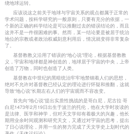
绕地球运转。
应该说这之前关于地球与宇宙关系的观点都属于正常的
学术问题，按科学研究的一般原则，只要有充分的依据，一
个新的正确的科学结论是可以推翻过去的错误结论的，而且
这并不是一件很困难的事。然而，某一结论要是被居于统治
地位的宗教或者政治权威刻意利用后，情况就变得非常复杂
了。
基督教教义沿用了错误的“地心说”理论，根据基督教教
义，宇宙和地球都是神创造的，地球居于宇宙的中央，上帝
创造了万物，同时也创造了人类。
基督教在中世纪的黑暗统治牢牢地禁锢着人们的思想，
绝对不允许对基督教已经认定的理论进行怀疑和推翻，这就
导致“地心说”长期左右人们的宇宙观而不容改变。
首先向“地心说”提出实质性挑战的是哥白尼，尼古拉·哥
白尼1473年2月19日出生于波兰的托伦，他在大学时攻读的
是法律、医学和神学，但对天文学却有着极大的兴趣，他长
期用业余时间观测和研究天文，又通过对宇宙的思考，提出
了日心说理论，并用一生的努力完成了天文学史上划时代的
著作《天体运行论》。