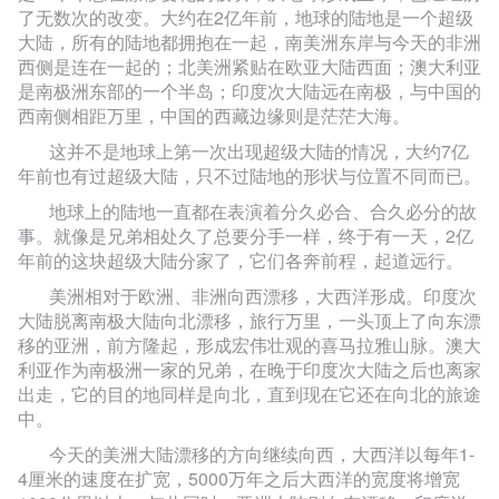
了无数次的改变。大约在2亿年前，地球的陆地是一个超级
大陆，所有的陆地都拥抱在一起，南美洲东岸与今天的非洲
西侧是连在一起的；北美洲紧贴在欧亚大陆西面；澳大利亚
是南极洲东部的一个半岛；印度次大陆远在南极，与中国的
西南侧相距万里，中国的西藏边缘则是茫茫大海。
这并不是地球上第一次出现超级大陆的情况，大约7亿
年前也有过超级大陆，只不过陆地的形状与位置不同而已。
地球上的陆地一直都在表演着分久必合、合久必分的故
事。就像是兄弟相处久了总要分手一样，终于有一天，2亿
年前的这块超级大陆分家了，它们各奔前程，起道远行。
美洲相对于欧洲、非洲向西漂移，大西洋形成。印度次
大陆脱离南极大陆向北漂移，旅行万里，一头顶上了向东漂
移的亚洲，前方隆起，形成宏伟壮观的喜马拉雅山脉。澳大
利亚作为南极洲一家的兄弟，在晚于印度次大陆之后也离家
出走，它的目的地同样是向北，直到现在它还在向北的旅途
中。
今天的美洲大陆漂移的方向继续向西，大西洋以每年1-
4厘米的速度在扩宽，5000万年之后大西洋的宽度将增宽