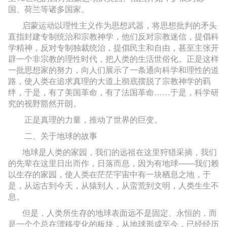
国、荷兰等诸多国家。
启蒙运动以理性主义作为思想武器，将思想批判的矛头
直指封建专制统治和宗教神学，他们反对宗教迷信，提倡科
学精神，反对专制独裁统治，提倡民主和自由，甚至主张开
辟一个非宗教的理性时代，把人类的生活世俗化。正是这样
一批思想家的努力，向人们展示了一条通向科学和理性的道
路，使人类在追求真理的大道上彻底摆脱了宗教神学的羁
绊，于是，有了美国革命，有了法国革命……于是，科学研
究的视野豁然开朗。
正是真理的力量，推动了世界的巨变。
二、关于地球的故事
地球是人类的家园，我们的远祖在这里狩猎采摘，我们
的先辈在这里日出而作，日落而息，因为有地球——我们赖
以生存的家园，使人类在茫茫宇宙中有一块栖息之地，于
是，从远古到今天，从猿到人，从蛮荒到文明，人类生生不
息。
但是，人类所生存的地球表面远不是固定、永恒的，而
是一个个总在漂移变化的板块，从地球形成至今，已经经历