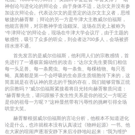
神创论与进化论的辩论会，由于身体不适，达尔文并没有参
加这次辩论会。代表达尔文的是坚定的达尔文主义者，思维
敏捷的赫胥黎 ；辩论的另一方是牛津大主教威尔伯福斯，
他能言善辩，对宗教神学造诣颇深。这场在历史上被称为
“牛津辩论”的辩论会，现场在牛津大学会议厅，由于主题的
敏感性，吸引了众多的听众，到会者达700多人，会场被挤
得水泄不通。
首先发言的是威尔伯福斯，他利用人们的宗教感情，首
先进行了一通极富煽动性的攻击：“达尔文先生要我们相信
每一头足兽、每一条爬虫、每一条鱼、每棵植物、每只苍
蝇、真菌都是第一个会呼吸的生命原生质细胞传下来的，这
简直就是在否认神的意志的干预的存在，我们能够背叛正统
的宗教吗？”威尔伯福斯紧接着将目光转向赫胥黎质问道：
“赫胥黎先生，请问跟猴子发生性关系是你的祖父一方呢还
是你的祖母一方呢？”这种显然带有污辱性的挑衅引得全场
哄堂大笑。
赫胥黎根据威尔伯福斯的言论分析，他根本不知道进化
论是什么，也许就根本没有认真读过《物种起源》一书。他
在大家的喧闹声逐渐安静下来后冷静地站起来：“我为维护