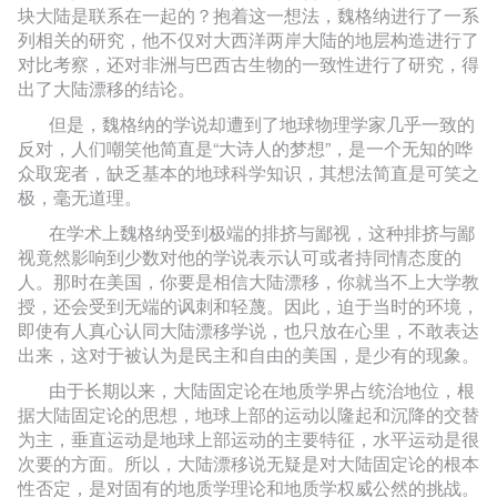
块大陆是联系在一起的？抱着这一想法，魏格纳进行了一系
列相关的研究，他不仅对大西洋两岸大陆的地层构造进行了
对比考察，还对非洲与巴西古生物的一致性进行了研究，得
出了大陆漂移的结论。
但是，魏格纳的学说却遭到了地球物理学家几乎一致的
反对，人们嘲笑他简直是“大诗人的梦想”，是一个无知的哗
众取宠者，缺乏基本的地球科学知识，其想法简直是可笑之
极，毫无道理。
在学术上魏格纳受到极端的排挤与鄙视，这种排挤与鄙
视竟然影响到少数对他的学说表示认可或者持同情态度的
人。那时在美国，你要是相信大陆漂移，你就当不上大学教
授，还会受到无端的讽刺和轻蔑。因此，迫于当时的环境，
即使有人真心认同大陆漂移学说，也只放在心里，不敢表达
出来，这对于被认为是民主和自由的美国，是少有的现象。
由于长期以来，大陆固定论在地质学界占统治地位，根
据大陆固定论的思想，地球上部的运动以隆起和沉降的交替
为主，垂直运动是地球上部运动的主要特征，水平运动是很
次要的方面。所以，大陆漂移说无疑是对大陆固定论的根本
性否定，是对固有的地质学理论和地质学权威公然的挑战。