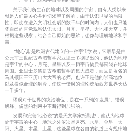
关于我们所生存的地球以及周围的宇宙，自有人类以来
就是人们最关心并迫切渴望了解的，由于认识世界的局限
性，即使在进入文明社会后的数千年的时间内，人们也只能
凭自己的直觉观察认识太阳、月亮、星星、大地和天空，并
根据这些观察，结合自己原始的思辨，想像与理解地球和宇
宙。
“
地心说”是欧洲古代建立的一种宇宙学说，它最早是由
公元前三世纪古希腊哲学家亚里士多德提出的，他认为地球
是宇宙的中心，月亮、星星以及一切宇宙物质都围绕在地球
周围。亚里士多德是古希腊哲学的集大成者，而且是著名的
马其顿国王亚历山大大帝的老师。也许正是他的崇高地位，
以及看似合理的解释，使这一错误的理论统治西方世界长达
一千多年。
谬误对于世界的统治地位，是在一系列的“发展”、错误
解释、偶然的利用中不断得到加强的。
发展和完善“地心说”的是天文学家托勒密，他认为地球
处于宇宙的中心，地球之外依次是月亮、水星、金星、太
阳、火星、木星、土星，这些星球在各自的轨道上有规律地