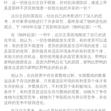
叶，这一切使达尔文目不暇接，并对此深感惊叹，难道上帝
真是那样不厌其烦地逐一创造出如此丰富的一切？
达尔文回到英国后，结合自己的考察进行了深入的思
考，并对家养动物进行了许多研究，最终形成了物种进化的
观点，于 1859年出版了其影响深远的《物种起源》一书。
在《物种起源》一书中，达尔文系统地阐述了自己的进
化学说，他认为，一切生物都能发生变异，有的变异可以遗
传，有的变异不能遗传，变异的原因是生活环境的改变，以
及器官的使用，那些最具有适应环境条件的有利变异个体，
有较大的生存机会，那些使用最多的器官逐渐发达。野鸭比
家鸭的翅膀发达，是因为野鸭总在飞的原因，家鸭比野鸭的
腿发达是因为家鸭比野鸭走的机会多。
他认为，在自然界中存在着繁殖过剩，生物繁殖的数量
远远多于存活的数量，只有最适应环境的有利变异个体才有
生存的机会，并繁殖后代，不利变异个体则被淘汰。在自然
条件下，有利变异是适应生存与繁殖的需要。动物为了争夺
食物与交配而竞争，植物为了争取阳光与养分而竞争，并在
这样的竞争中获得进化。
在达尔文看来，由一个原始祖先可以培育出许许多多性