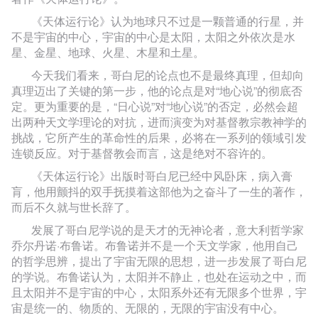
《天体运行论》认为地球只不过是一颗普通的行星，并
不是宇宙的中心，宇宙的中心是太阳，太阳之外依次是水
星、金星、地球、火星、木星和土星。
今天我们看来，哥白尼的论点也不是最终真理，但却向
真理迈出了关键的第一步，他的论点是对“地心说”的彻底否
定。更为重要的是，“日心说”对“地心说”的否定，必然会超
出两种天文学理论的对抗，进而演变为对基督教宗教神学的
挑战，它所产生的革命性的后果，必将在一系列的领域引发
连锁反应。对于基督教会而言，这是绝对不容许的。
《天体运行论》出版时哥白尼已经中风卧床，病入膏
肓，他用颤抖的双手抚摸着这部他为之奋斗了一生的著作，
而后不久就与世长辞了。
发展了哥白尼学说的是天才的无神论者，意大利哲学家
乔尔丹诺·布鲁诺。布鲁诺并不是一个天文学家，他用自己
的哲学思辨，提出了宇宙无限的思想，进一步发展了哥白尼
的学说。布鲁诺认为，太阳并不静止，也处在运动之中，而
且太阳并不是宇宙的中心，太阳系外还有无限多个世界，宇
宙是统一的、物质的、无限的，无限的宇宙没有中心。