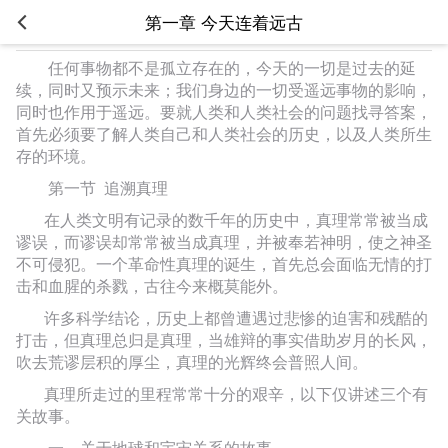
第一章 今天连着远古
任何事物都不是孤立存在的，今天的一切是过去的延
续，同时又预示未来；我们身边的一切受遥远事物的影响，
同时也作用于遥远。要就人类和人类社会的问题找寻答案，
首先必须要了解人类自己和人类社会的历史，以及人类所生
存的环境。
第一节 追溯真理
在人类文明有记录的数千年的历史中，真理常常被当成
谬误，而谬误却常常被当成真理，并被奉若神明，使之神圣
不可侵犯。一个革命性真理的诞生，首先总会面临无情的打
击和血腥的杀戮，古往今来概莫能外。
许多科学结论，历史上都曾遭遇过悲惨的迫害和残酷的
打击，但真理总归是真理，当雄辩的事实借助岁月的长风，
吹去荒谬层积的厚尘，真理的光辉终会普照人间。
真理所走过的里程常常十分的艰辛，以下仅讲述三个有
关故事。
一、关于地球和宇宙关系的故事