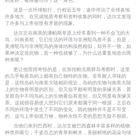
这是一次环球航行，行程近五年，途中停泊了全球各地
许多地方。在完成地质考察和资料收集的同时，达尔文发现
了许多与上帝创世有矛盾的现象。
达尔文在南美的潘帕斯草原上经常看到一种不会飞的大
鸟，叫南美鸵，它们生活的环境与非洲鸵鸟差不多，但是，
美洲鸵鸟与非洲鸵鸟的身体结构虽然相似，却并不一致，如
果神决定造此物，造一种也就够了，为什么还重复地造出两
种来呢？
更让他觉得奇怪的是，在加拉帕戈斯群岛考察时，这里
的几乎每座岛屿上都有自己独特的生物。非常耐人寻味的
是，这些岛屿与南美大陆相距很近，岛屿的生物与南美大陆
上的生物有明显的区别，但又似乎都有明显的亲缘关系，甚
至群岛中不同岛屿上的生物看似有差别，但又明显有亲缘关
系。这就很容易使人想到它们原来都属于同一根源，之后在
不同的环境中发生了不同的变化，因此物种并不是不可变
的。这与上帝创造万物，物种永恒不变的思想无疑不相容。
当他们来到巴西时，达尔文被巴西森林丰富多样的植物
种类所吸引，千姿百态的青草和树木，美丽鲜艳的花朵与绿