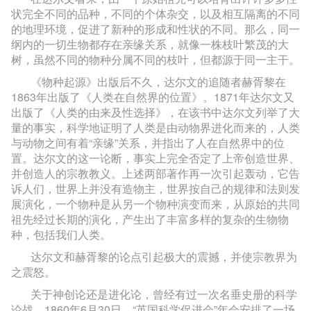
状完全不同的品种，不同的个体杂交，以及相互隔离的不同
的地理环境，促进了新种的形成和性状的不同。那么，同一
纲内的一切生物都存在亲缘关系，就像一株枝叶繁茂的大
树，虽然不同的物种分属不同的枝叶，但都源于同一主干。
《物种起源》出版后不久，达尔文的追随者赫胥黎在
1863年出版了《人类在自然界的位置》。1871年达尔文又
出版了《人类的由来及性选择》，在该书中达尔文列举了大
量的事实，科学地证明了人类是由动物界进化而来的，人类
与动物之间有着“亲缘”关系，并指出了人在自然界中的位
置。达尔文的这一论断，事实上完全否定了上帝创造世界、
并创造人的宗教教义。上述两部著作再一次引起轰动，它告
诉人们，世界上并没有造物主，世界按自己的规律和法则发
展演化，一个物种是从另一个物种演变而来，从原始的共同
祖先经过长期的演化，产生出了丰富多样的复杂的生物物
种，包括我们人类。
达尔文和赫胥黎的论点引起极大的震撼，并使宗教界为
之震怒。
关于神创论还是进化论，曾经有过一次名垂史册的科学
论战。1860年6月30日，“英国科学促进会”年会安排了一场