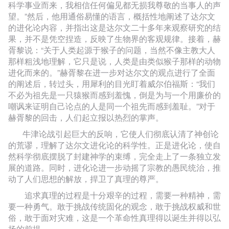
科学事业而来，我相信任何偏见都无损我尊敬的当事人的声
望。”然后，他用通俗易懂的语言，概括性地阐述了达尔文
的进化论内容，并指出这是达尔文二十多年来观察研究的结
果，并不是凭空捏造，反映了生物界的客观规律。接着，赫
胥黎说：“关于人类起源于猴子的问题，当然不像主教大人
那样粗浅地理解，它只是说，人类是由类似猴子那样的动物
进化而来的。”赫胥黎在进一步对达尔文的观点进行了全面
的阐述后，转过头，用犀利的目光盯着威尔伯福斯：“我们
不必为祖先是一只猿猴而感到羞愧，倒是为与一个用廉价的
嘲讽来证明自己论点的人是同一个祖先而感到羞耻。”对于
赫胥黎的回击，人们起立报以热烈的掌声。
牛津论战引起巨大的反响，它使人们彻底认清了神创论
的荒谬，理解了达尔文进化论的科学性。正是进化论，使自
然科学彻底摆脱了封建神学的束缚，完全走上了一条独立发
展的道路。同时，进化论进一步动摇了宗教的愚民统治，推
动了人们思想的解放，捍卫了真理的尊严。
追求真理的过程是十分艰辛的过程，需要一种精神，需
要一种勇气。敢于挑战传统固化的观念，敢于挑战权威和世
俗，敢于面对灾难，这是一个革命性真理得以诞生并得以弘
扬的前提。