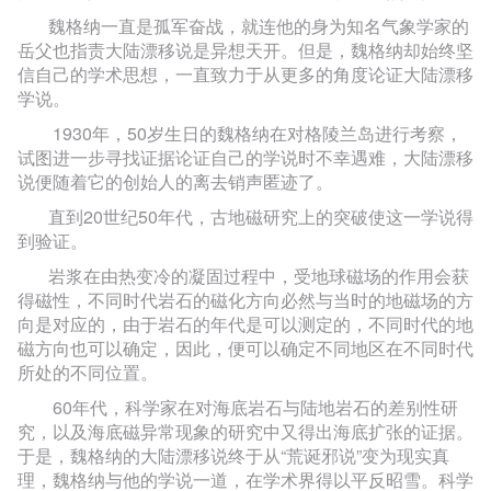
魏格纳一直是孤军奋战，就连他的身为知名气象学家的
岳父也指责大陆漂移说是异想天开。但是，魏格纳却始终坚
信自己的学术思想，一直致力于从更多的角度论证大陆漂移
学说。
1930
年，50岁生日的魏格纳在对格陵兰岛进行考察，
试图进一步寻找证据论证自己的学说时不幸遇难，大陆漂移
说便随着它的创始人的离去销声匿迹了。
直到20世纪50年代，古地磁研究上的突破使这一学说得
到验证。
岩浆在由热变冷的凝固过程中，受地球磁场的作用会获
得磁性，不同时代岩石的磁化方向必然与当时的地磁场的方
向是对应的，由于岩石的年代是可以测定的，不同时代的地
磁方向也可以确定，因此，便可以确定不同地区在不同时代
所处的不同位置。
60
年代，科学家在对海底岩石与陆地岩石的差别性研
究，以及海底磁异常现象的研究中又得出海底扩张的证据。
于是，魏格纳的大陆漂移说终于从“荒诞邪说”变为现实真
理，魏格纳与他的学说一道，在学术界得以平反昭雪。科学