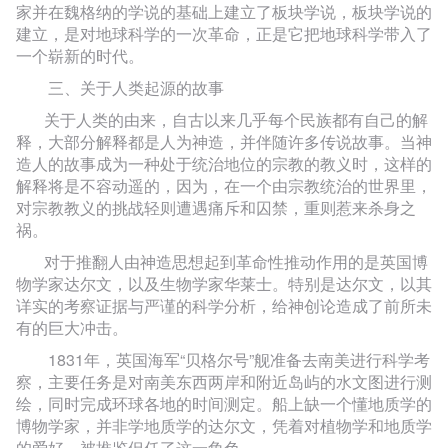
家并在魏格纳的学说的基础上建立了板块学说，板块学说的
建立，是对地球科学的一次革命，正是它把地球科学带入了
一个崭新的时代。
三、关于人类起源的故事
关于人类的由来，自古以来几乎每个民族都有自己的解
释，大部分解释都是人为神造，并伴随许多传说故事。当神
造人的故事成为一种处于统治地位的宗教的教义时，这样的
解释将是不容动遥的，因为，在一个由宗教统治的世界里，
对宗教教义的挑战轻则遭遇痛斥和囚禁，重则惹来杀身之
祸。
对于推翻人由神造思想起到革命性推动作用的是英国博
物学家达尔文，以及生物学家华莱士。特别是达尔文，以其
详实的考察证据与严谨的科学分析，给神创论造成了前所未
有的巨大冲击。
1831
年，英国海军“贝格尔号”舰准备去南美进行科学考
察，主要任务是对南美东西两岸和附近岛屿的水文图进行测
绘，同时完成环球各地的时间测定。船上缺一个懂地质学的
博物学家，并非学地质学的达尔文，凭着对植物学和地质学
的爱好，被推鉴但任了这一角色。