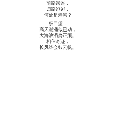
前路遥遥，
归路迢迢，
何处是港湾？
极目望，
高天潮涌似已动，
大海浪滔势正顽。
相信奇迹，
长风终会鼓云帆。